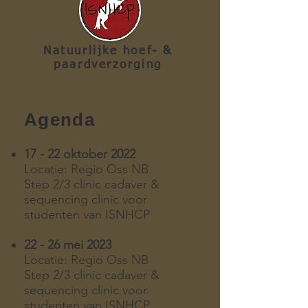
Natuurlijke hoef- &
paardverzorging
Agenda
17 - 22 oktober 2022
Locatie: Regio Oss NB
Step 2/3 clinic cadaver &
sequencing clinic voor
studenten van ISNHCP
22 - 26 mei 2023
Locatie: Regio Oss NB
Step 2/3 clinic cadaver &
sequencing clinic voor
studenten van ISNHCP