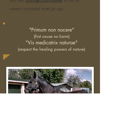
Vul het
contactformulier
in en ik
neem contact met je op.
"Primum non nocere"
(first cause no harm)
"Vis medicatrix naturae"
(respect the healing powers of nature)