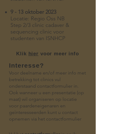
9 - 13 oktober 2023
Locatie: Regio Oss NB
Step 2/3 clinic cadaver &
sequencing clinic voor
studenten van ISNHCP
Klik
hier
voor meer info
Interesse?
Voor deelname en/of meer info met
betrekking tot clinics vul
onderstaand contactformulier in.
Ook wanneer u een presentatie (op
maat) wil organiseren op locatie
voor paardeneigenaren en
geïnteresseerden kunt u contact
opnemen via het contactformulier