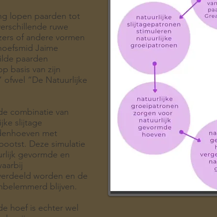
ing lopen paarden tot
verschillende ruwe
zers of andere vormen
hoefsmid Jaime
ilde paarden
p basis van zijn
 ofwel “De Natuurlijke
 de combinatie van
jke slijtage
denhoeven met
ootst. Deze simulatie
uurlijk gevormde en
aarbij
verdeeld worden en de
onbelemmerd blijven.
e hoef is echter wel