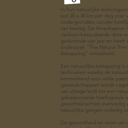
In hun natuurlijke leefomgev
wel 20 a 30 km per dag over 
ondergronden, zonder hoefij
van beslag. De Amerikaanse 
Jackson bestudeerde deze w
gedurende vier jaar en heeft o
onderzoek “The Natural Trim”
Bekapping” ontwikkeld.
Een natuurlijke bekapping is
technieken waarbij de natuurli
kenmerkend voor wilde paar
gereedschappen wordt nageb
van slijtage leidt tot een nat
gebalanceerde hoefcapsule w
gewichtskrachten evenredig 
natuurlijke gangen volledig 
De gezondheid en vorm van d