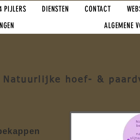
4 PIJLERS
DIENSTEN
CONTACT
WEB
INGEN
ALGEMENE 
Natuurlijke hoef- & paard
ekappen