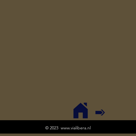
© 2023
www.vialibera.nl