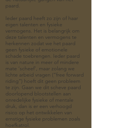
paard.
Ieder paard heeft zo zijn of haar
eigen talenten en fysieke
vermogens. Het is belangrijk om
deze talenten en vermogens te
herkennen zodat we het paard
geen fysieke of emotionele
schade toebrengen. Ieder paard
is van nature in meer of mindere
mate ‘scheef’, maar zolang we
lichte arbeid vragen (“free forward
riding”) hoeft dit geen probleem
te zijn. Gaan we dit scheve paard
doorlopend blootstellen aan
onredelijke fysieke of mentale
druk, dan is er een verhoogd
risico op het ontwikkelen van
ernstige fysieke problemen zoals
hoefkatrol.