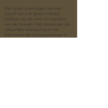
Het fysiek overvragen van een
paard kan ook grote invloed
hebben op de vorm en conditie
van de hoeven. Het mooie aan de
natuurlijke bekapping en de
bijbehorende slijtagepatronen is
niet alleen dat je kunt herkennen
wat natuurlijk is, maar ook wat
onnatuurlijk is. Onnatuurlijke
slijtagepatronen ten gevolge van
een onevenredige belasting door
de ruiter zijn dan ook eenvoudig
te herkennen.