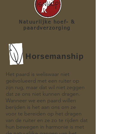
Natuurlijke hoef- &
paardverzorging
Horsemanship
Het paard is weliswaar niet
geëvolueerd met een ruiter op
zijn rug, maar dat wil niet zeggen
dat ze ons niet kunnen dragen.
Wanneer we een paard willen
berijden is het aan ons om ze
voor te bereiden op het dragen
van de ruiter en ze zo te rijden dat
hun bewegen in harmonie is met
de natuurlijke gangen van het